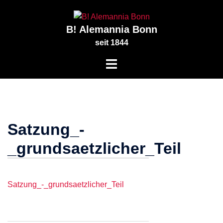
Zum
Inhalt
B! Alemannia Bonn
springen
seit 1844
Satzung_-
_grundsaetzlicher_Teil
Satzung_-_grundsaetzlicher_Teil