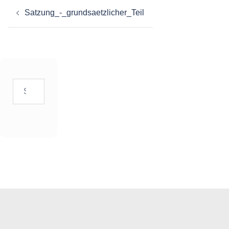
Beitragsnavigation
Satzung_-_grundsaetzlicher_Teil
Suchen
nach: