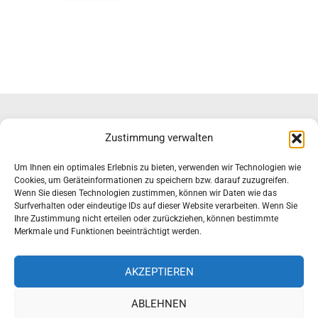
Zustimmung verwalten
Um Ihnen ein optimales Erlebnis zu bieten, verwenden wir Technologien wie
Impressum & Datenschutz
Cookies, um Geräteinformationen zu speichern bzw. darauf zuzugreifen.
Haftungsausschluss
Wenn Sie diesen Technologien zustimmen, können wir Daten wie das
Surfverhalten oder eindeutige IDs auf dieser Website verarbeiten. Wenn Sie
Ihre Zustimmung nicht erteilen oder zurückziehen, können bestimmte
Merkmale und Funktionen beeinträchtigt werden.
B! ALEMANNIA BONN
AKZEPTIEREN
Rosental 105
ABLEHNEN
+49 228 634782