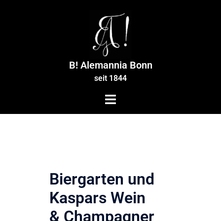
Zum
Inhalt
springen
B! Alemannia Bonn
seit 1844
Biergarten und
Kaspars Wein
& Champagner