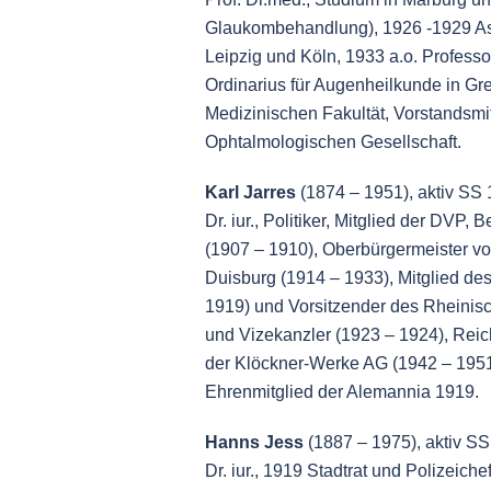
Glaukombehandlung), 1926 -1929 As
Leipzig und Köln, 1933 a.o. Professo
Ordinarius für Augenheilkunde in Gr
Medizinischen Fakultät, Vorstandsmi
Ophtalmologischen Gesellschaft.
Karl Jarres
(1874 – 1951), aktiv SS
Dr. iur., Politiker, Mitglied der DVP
(1907 – 1910), Oberbürgermeister v
Duisburg (1914 – 1933), Mitglied de
1919) und Vorsitzender des Rheinisc
und Vizekanzler (1923 – 1924), Reic
der Klöckner-Werke AG (1942 – 1951)
Ehrenmitglied der Alemannia 1919.
Hanns Jess
(1887 – 1975), aktiv S
Dr. iur., 1919 Stadtrat und Polizeich