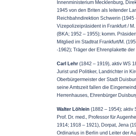
Innenministerium Mecklenburg, Dire
1945 von den Briten als leitender La
Reichbahndirektion Schwerin (1945 –
Vizepolizeipräsident in Frankfurt / 
(BKA; 1952 – 1955); komm. Präsiden
Mitglied im Stadtrat Frankfurt/M. (1
-1962); Träger der Ehrenplakette der
Carl Lehr
(1842 – 1919), aktiv WS 1
Jurist und Politiker, Landrichter in 
Oberbürgermeister der Stadt Duisbu
seine Amtszeit fallen die Eingemein
Herrenhauses, Ehrenbürger Duisbur
Walter Löhlein
(1882 – 1954); aktiv
Prof. Dr. med., Professor für Augenh
1914; 1918 – 1921), Dorpat, Jena (1
Ordinarius in Berlin und Leiter der 