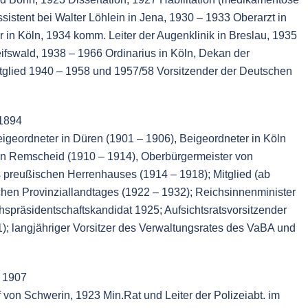
sistent bei
Walter Löhlein
in Jena, 1930 – 1933 Oberarzt in
r in Köln, 1934 komm. Leiter der Augenklinik in Breslau, 1935
eifswald, 1938 – 1966 Ordinarius in Köln, Dekan der
tglied 1940 – 1958 und 1957/58 Vorsitzender der Deutschen
 1894
, Beigeordneter in Düren (1901 – 1906), Beigeordneter in Köln
on Remscheid (1910 – 1914), Oberbürgermeister von
s preußischen Herrenhauses (1914 – 1918); Mitglied (ab
hen Provinziallandtages (1922 – 1932); Reichsinnenminister
hspräsidentschaftskandidat 1925; Aufsichtsratsvorsitzender
; langjähriger Vorsitzer des Verwaltungsrates des VaBA und
S 1907
ef von Schwerin, 1923 Min.Rat und Leiter der Polizeiabt. im