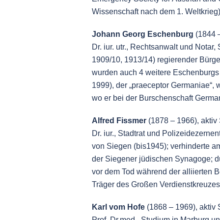
Wissenschaft nach dem 1. Weltkrieg)
Johann
Georg
Eschenburg
(1844 –
Dr. iur. utr., Rechtsanwalt und Notar
1909/10, 1913/14) regierender Bürg
wurden auch 4 weitere Eschenburgs 
1999), der „praeceptor Germaniae“, 
wo er bei der Burschenschaft German
Alfred Fissmer
(1878 – 1966), aktiv
Dr. iur., Stadtrat und Polizeidezern
von Siegen (bis1945); verhinderte 
der Siegener jüdischen Synagoge; du
vor dem Tod während der alliierten
Träger des Großen Verdienstkreuzes
Karl vom Hofe
(1868 – 1969), aktiv
Prof. Dr.med., Studium in Marburg u