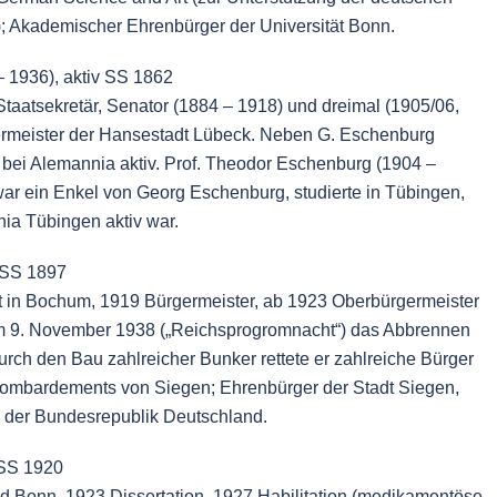
; Akademischer Ehrenbürger der Universität Bonn.
 1936), aktiv SS 1862
, Staatsekretär, Senator (1884 – 1918) und dreimal (1905/06,
ermeister der Hansestadt Lübeck. Neben G. Eschenburg
bei Alemannia aktiv. Prof. Theodor Eschenburg (1904 –
war ein Enkel von Georg Eschenburg, studierte in Tübingen,
ia Tübingen aktiv war.
 SS 1897
ent in Bochum, 1919 Bürgermeister, ab 1923 Oberbürgermeister
am 9. November 1938 („Reichsprogromnacht“) das Abbrennen
rch den Bau zahlreicher Bunker rettete er zahlreiche Bürger
 Bombardements von Siegen; Ehrenbürger der Stadt Siegen,
 der Bundesrepublik Deutschland.
 SS 1920
nd Bonn, 1923 Dissertation, 1927 Habilitation (medikamentöse