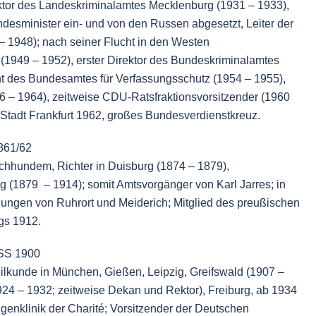
ktor des Landeskriminalamtes Mecklenburg (1931 – 1933),
ndesminister ein- und von den Russen abgesetzt, Leiter der
 1948); nach seiner Flucht in den Westen
M. (1949 – 1952), erster Direktor des Bundeskriminalamtes
t des Bundesamtes für Verfassungsschutz (1954 – 1955),
956 – 1964), zeitweise CDU-Ratsfraktionsvorsitzender (1960
 Stadt Frankfurt 1962, großes Bundesverdienstkreuz.
861/62
Kirchhundem, Richter in Duisburg (1874 – 1879),
rg (1879
– 1914); somit Amtsvorgänger von
Karl Jarres
; in
dungen von Ruhrort und Meiderich; Mitglied des preußischen
gs 1912.
 SS 1900
eilkunde in München, Gießen, Leipzig, Greifswald (1907 –
924 – 1932; zeitweise Dekan und Rektor), Freiburg, ab 1934
Augenklinik der Charité; Vorsitzender der Deutschen