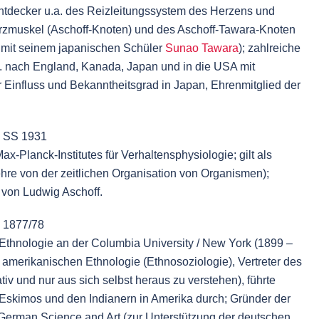
ntdecker u.a. des Reizleitungssystem des Herzens und
rzmuskel (Aschoff-Knoten) und des Aschoff-Tawara-Knoten
mit seinem japanischen Schüler
Sunao Tawara
); zahlreiche
a. nach England, Kanada, Japan und in die USA mit
r Einfluss und Bekanntheitsgrad in Japan, Ehrenmitglied der
v SS 1931
ax-Planck-Institutes für Verhaltensphysiologie; gilt als
hre von der zeitlichen Organisation von Organismen);
n von
Ludwig Aschoff
.
S 1877/78
ür Ethnologie an der Columbia University / New York (1899 –
 amerikanischen Ethnologie (Ethnosoziologie), Vertreter des
lativ und nur aus sich selbst heraus zu verstehen), führte
Eskimos und den Indianern in Amerika durch; Gründer der
German Science and Art (zur Unterstützung der deutschen