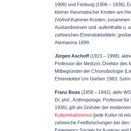
1906) und Freiburg (1906 – 1936), E
kleiner rheumatischer Knoten am He
(Vorhof-Kammer-Knoten; zusammen 
Auslandsreisen und -aufenthalte u. 
zahlreichen Ehrendoktortiteln; große
Alemannia 1899.
Jürgen Aschoff
(1913 – 1998), akti
Professor der Medizin, Direktor des M
Mitbegründer der Chronobiologie (Le
Ehrendoktor Uni Gießen 1983, Soh
Franz Boas
(1858 – 1942), aktiv W
Dr. phil., Anthropologe, Professor f
1936), gilt als Gründer der modernen
Kulturrelativismus
(jede Kultur ist re
zahlreiche Feldforschungen bei den 
Emergency Society for Austrian and 