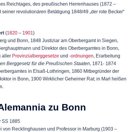
es Reichtages, des preußischen Herrenhauses (1872 –
 seiner revolutionären Betätigung 1848/49 „der rote Becker“
ert
(
1820
–
1901
)
lberg und Bonn, 1848 Justiziar am Oberbergamt in Siegen,
Berghauptmann und Direktor des Oberbergamtes in Bonn,
 aller
Provinzialberggesetze
und
-ordnungen
, Erarbeitung
en Berggesetz für die Preußischen Staaten
, 1871- 1874
Oberbergamtes in Elsaß-Lothringen, 1860 Mitbegründer der
oktor in Bonn, 1900 Wirklicher Geheimer Rat; in Marl heißen
m.
Alemannia zu Bonn
iv SS 1885
ei
von Recklinghausen
und Professor in Marburg (1903 –