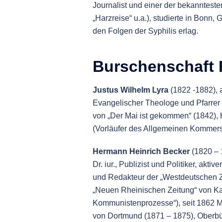
Journalist und einer der bekanntest
„Harzreise“ u.a.), studierte in Bonn, 
den Folgen der Syphilis erlag.
Burschenschaft F
Justus Wilhelm Lyra
(1822 -1882), 
Evangelischer Theologe und Pfarrer
von „Der Mai ist gekommen“ (1842), 
(Vorläufer des Allgemeinen Kommer
Hermann Heinrich Becker
(1820 – 
Dr. iur., Publizist und Politiker, ak
und Redakteur der „Westdeutschen Ze
„Neuen Rheinischen Zeitung“ von Karl
Kommunistenprozesse“), seit 1862 Mi
von Dortmund (1871 – 1875), Oberbür