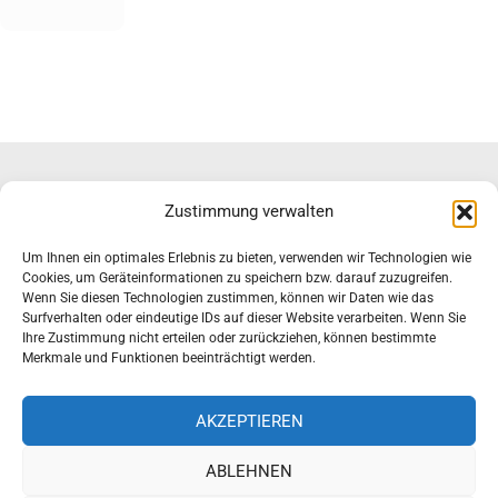
Zustimmung verwalten
Um Ihnen ein optimales Erlebnis zu bieten, verwenden wir Technologien wie
Impressum & Datenschutz
Cookies, um Geräteinformationen zu speichern bzw. darauf zuzugreifen.
Haftungsausschluss
Wenn Sie diesen Technologien zustimmen, können wir Daten wie das
Surfverhalten oder eindeutige IDs auf dieser Website verarbeiten. Wenn Sie
Ihre Zustimmung nicht erteilen oder zurückziehen, können bestimmte
Merkmale und Funktionen beeinträchtigt werden.
B! ALEMANNIA BONN
AKZEPTIEREN
Rosental 105
ABLEHNEN
+49 228 634782