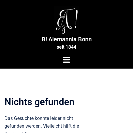
Zum
Inhalt
springen
B! Alemannia Bonn
seit 1844
Nichts gefunden
Das Gesuchte konnte leider nicht
gefunden werden. Vielleicht hilft die