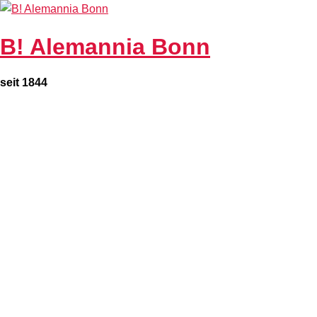
Zum
Inhalt
B! Alemannia Bonn
springen
seit 1844