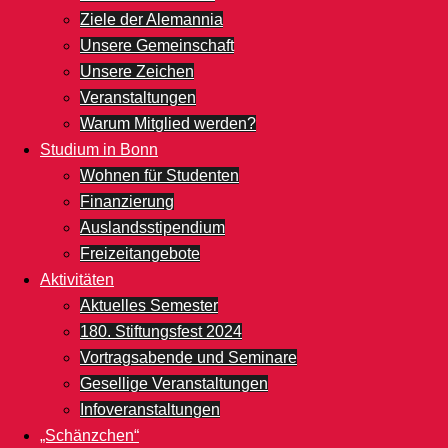
Ziele der Alemannia
Unsere Gemeinschaft
Unsere Zeichen
Veranstaltungen
Warum Mitglied werden?
Studium in Bonn
Wohnen für Studenten
Finanzierung
Auslandsstipendium
Freizeitangebote
Aktivitäten
Aktuelles Semester
180. Stiftungsfest 2024
Vortragsabende und Seminare
Gesellige Veranstaltungen
Infoveranstaltungen
„Schänzchen“