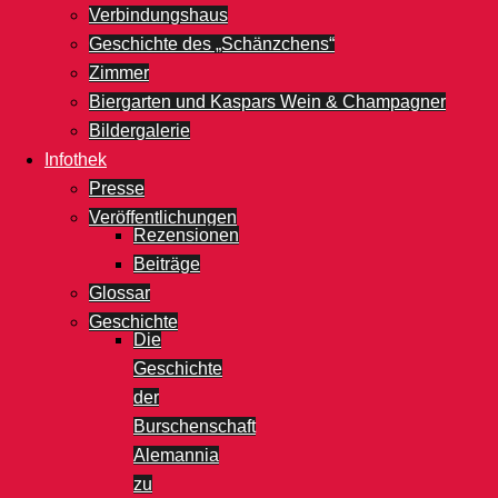
Verbindungshaus
Geschichte des „Schänzchens“
Zimmer
Biergarten und Kaspars Wein & Champagner
Bildergalerie
Infothek
Presse
Veröffentlichungen
Rezensionen
Beiträge
Glossar
Geschichte
Die
Geschichte
der
Burschenschaft
Alemannia
zu