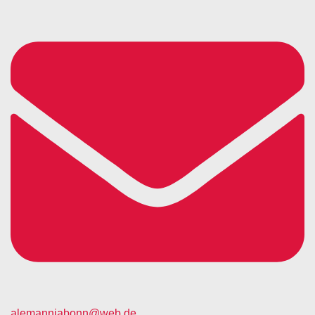
alemanniabonn@web.de