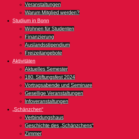
Veranstaltungen
Warum Mitglied werden?
Studium in Bonn
Wohnen für Studenten
Finanzierung
Auslandsstipendium
Freizeitangebote
Aktivitäten
Aktuelles Semester
180. Stiftungsfest 2024
Vortragsabende und Seminare
Gesellige Veranstaltungen
Infoveranstaltungen
„Schänzchen“
Verbindungshaus
Geschichte des „Schänzchens“
Zimmer