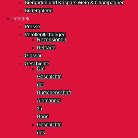
Biergarten und Kaspars Wein & Champagner
Bildergalerie
Infothek
Presse
Veröffentlichungen
Rezensionen
Beiträge
Glossar
Geschichte
Die
Geschichte
der
Burschenschaft
Alemannia
zu
Bonn
Geschichte
des