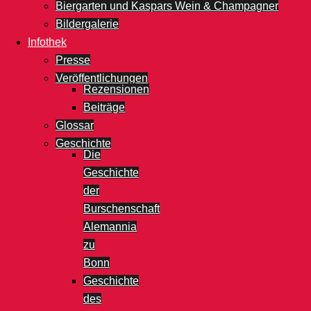
Biergarten und Kaspars Wein & Champagner
Bildergalerie
Infothek
Presse
Veröffentlichungen
Rezensionen
Beiträge
Glossar
Geschichte
Die
Geschichte
der
Burschenschaft
Alemannia
zu
Bonn
Geschichte
des