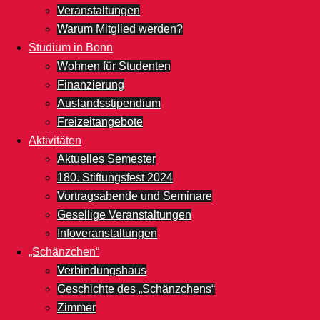
Veranstaltungen
Warum Mitglied werden?
Studium in Bonn
Wohnen für Studenten
Finanzierung
Auslandsstipendium
Freizeitangebote
Aktivitäten
Aktuelles Semester
180. Stiftungsfest 2024
Vortragsabende und Seminare
Gesellige Veranstaltungen
Infoveranstaltungen
„Schänzchen“
Verbindungshaus
Geschichte des „Schänzchens“
Zimmer