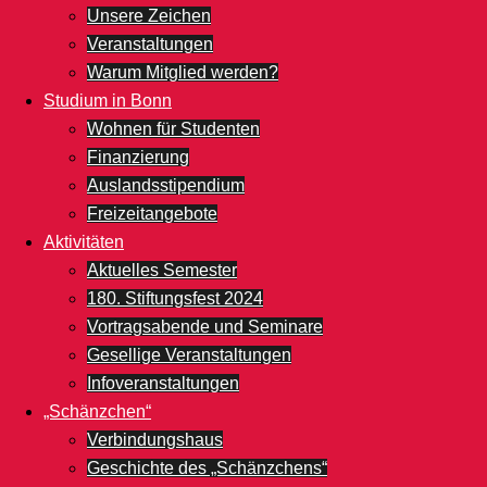
Unsere Zeichen
Veranstaltungen
Warum Mitglied werden?
Studium in Bonn
Wohnen für Studenten
Finanzierung
Auslandsstipendium
Freizeitangebote
Aktivitäten
Aktuelles Semester
180. Stiftungsfest 2024
Vortragsabende und Seminare
Gesellige Veranstaltungen
Infoveranstaltungen
„Schänzchen“
Verbindungshaus
Geschichte des „Schänzchens“