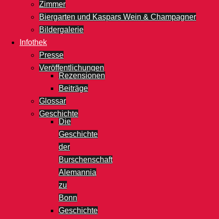
Zimmer
Biergarten und Kaspars Wein & Champagner
Bildergalerie
Infothek
Presse
Veröffentlichungen
Rezensionen
Beiträge
Glossar
Geschichte
Die
Geschichte
der
Burschenschaft
Alemannia
zu
Bonn
Geschichte